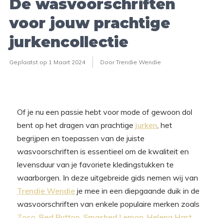
De wasvoorschriften
voor jouw prachtige
jurkencollectie
Geplaatst op
1 Maart 2024
Door Trendie Wendie
Of je nu een passie hebt voor mode of gewoon dol
bent op het dragen van prachtige
jurken
, het
begrijpen en toepassen van de juiste
wasvoorschriften is essentieel om de kwaliteit en
levensduur van je favoriete kledingstukken te
waarborgen. In deze uitgebreide gids nemen wij van
Trendie Wendie
je mee in een diepgaande duik in de
wasvoorschriften van enkele populaire merken zoals
Zoso
,
Red Button
,
Smashed Lemon
,
Helena Hart
,