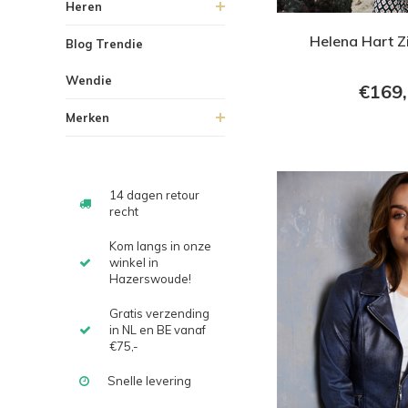
Heren
Helena Hart Z
Blog Trendie
Wendie
€169
Merken
14 dagen retour
recht
Kom langs in onze
winkel in
Hazerswoude!
Gratis verzending
in NL en BE vanaf
€75,-
Snelle levering