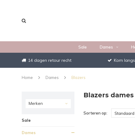
Sale
Dames
H
14 dagen retour recht
Kom langs
Home
Dames
Blazers
Blazers dames
Merken
Sorteren op:
Standaard
Sale
Dames