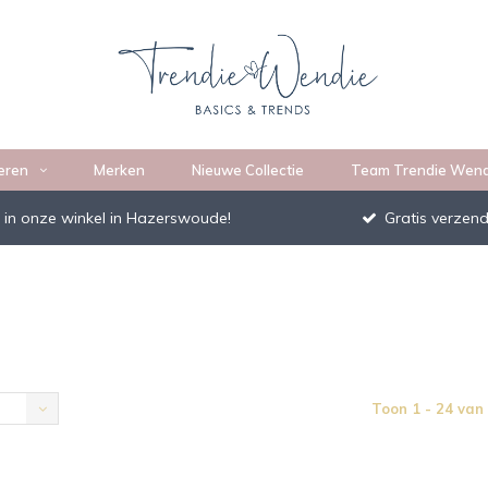
eren
Merken
Nieuwe Collectie
Team Trendie Wend
 in onze winkel in Hazerswoude!
Gratis verzend
Toon 1 - 24 van