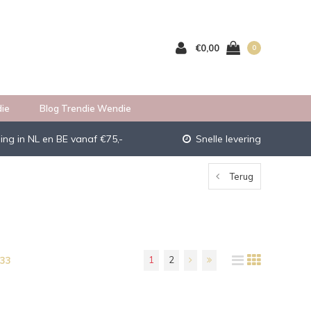
€0,00
0
ie
Blog Trendie Wendie
ing in NL en BE vanaf €75,-
Snelle levering
Terug
1
2
 33