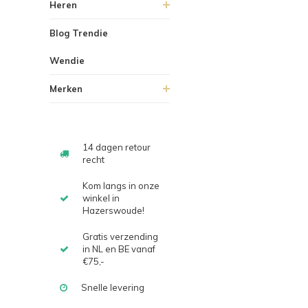
Heren
Blog Trendie
Wendie
Merken
14 dagen retour
recht
Kom langs in onze
winkel in
Hazerswoude!
Gratis verzending
in NL en BE vanaf
€75,-
Snelle levering