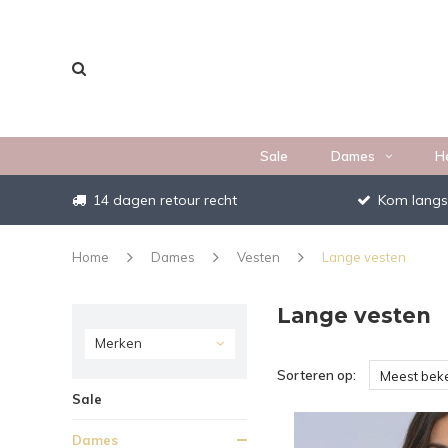
Sale
Dames
H
14 dagen retour recht
Kom langs
Home
Dames
Vesten
Lange vesten
Lange vesten
Merken
Sorteren op:
Meest bek
Sale
Dames