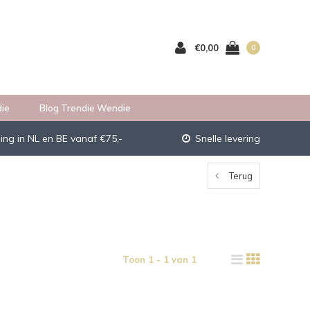
€0,00
0
ie
Blog Trendie Wendie
ing in NL en BE vanaf €75,-
Snelle levering
Terug
Toon 1 - 1 van 1