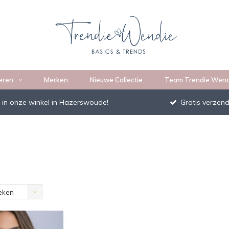
eren
Merken
Nieuwe Collectie
Team Trendie Wend
 in onze winkel in Hazerswoude!
Gratis verzend
eken