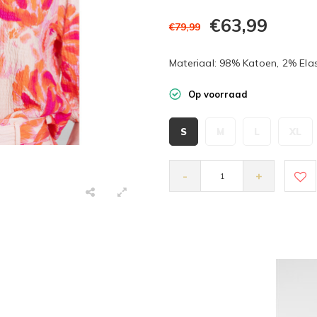
€63,99
€79,99
Materiaal: 98% Katoen, 2% Ela
Op voorraad
S
M
L
XL
-
+