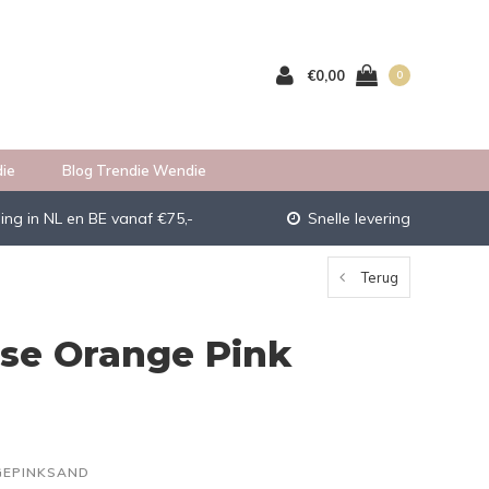
€0,00
0
ie
Blog Trendie Wendie
ing in NL en BE vanaf €75,-
Snelle levering
Terug
use Orange Pink
GEPINKSAND