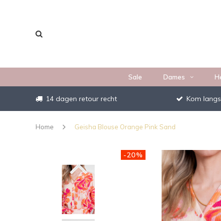
Sale
Dames
H
14 dagen retour recht
Kom langs
Home
Geisha Blouse Orange Pink Sand
-20%