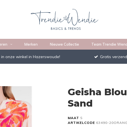
eren
Merken
Nieuwe Collectie
Team Trendie Wend
 in onze winkel in Hazerswoude!
Gratis verzend
Geisha Blo
Sand
MAAT
S
ARTIKELCODE
63490-20ORAN