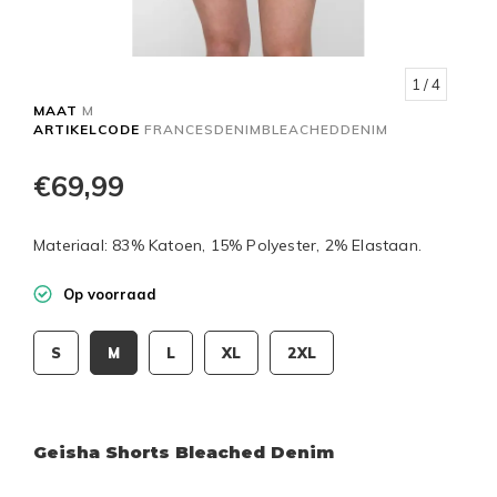
1
/ 4
MAAT
M
ARTIKELCODE
FRANCESDENIMBLEACHEDDENIM
€69,99
Materiaal: 83% Katoen, 15% Polyester, 2% Elastaan.
Op voorraad
S
M
L
XL
2XL
Geisha Shorts Bleached Denim