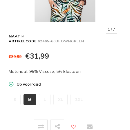
1
/ 7
MAAT
M
ARTIKELCODE
62465-60BROWNGREEN
€31,99
€39,99
Materiaal: 95% Viscose, 5% Elastaan.
Op voorraad
S
M
L
XL
2XL