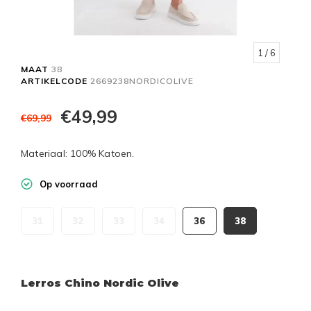
1
/ 6
MAAT
38
ARTIKELCODE
2669238NORDICOLIVE
€49,99
€69,99
Materiaal: 100% Katoen.
Op voorraad
31
32
33
34
36
38
Lerros Chino Nordic Olive