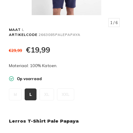
1
/ 6
MAAT
L
ARTIKELCODE
2663085PALEPAPAYA
€19,99
€29,99
Materiaal: 100% Katoen.
Op voorraad
M
L
XL
XXL
Lerros T-Shirt Pale Papaya