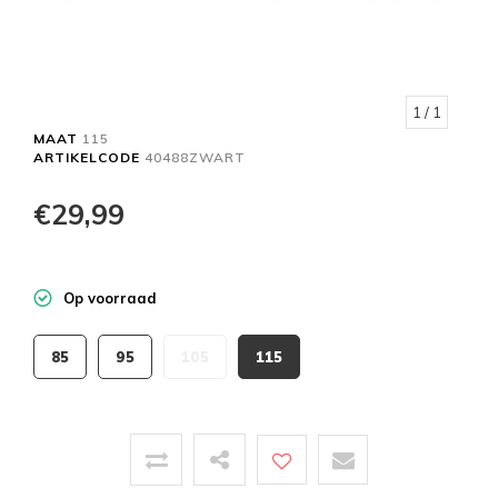
1
/ 1
MAAT
115
ARTIKELCODE
40488ZWART
€29,99
Op voorraad
85
95
105
115