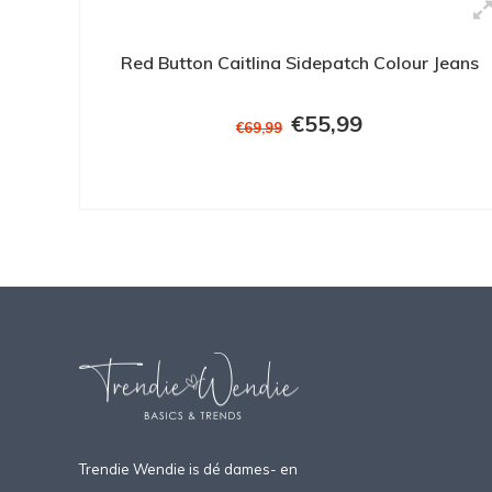
Red Button Caitlina Sidepatch Colour Jeans
€55,99
€69,99
Trendie Wendie is dé dames- en