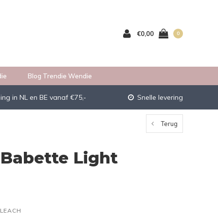
€0,00
0
ie
Blog Trendie Wendie
ing in NL en BE vanaf €75,-
Snelle levering
Terug
Babette Light
BLEACH