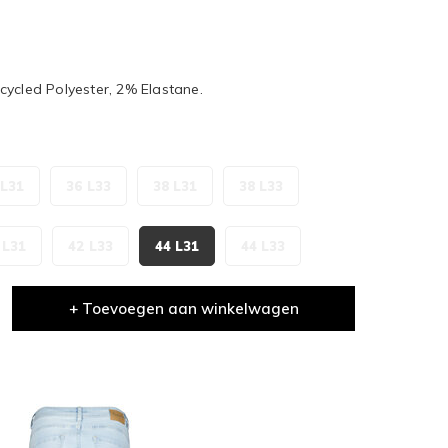
cycled Polyester, 2% Elastane.
 L31
36 L33
38 L31
38 L33
 L31
42 L33
44 L31
44 L33
+ Toevoegen aan winkelwagen