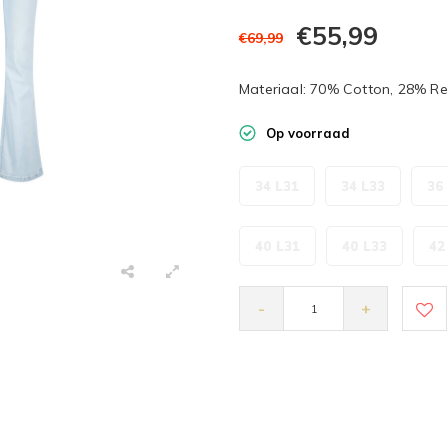
€55,99
€69,99
Materiaal: 70% Cotton, 28% Re
Op voorraad
34 L31
34 L33
36
40 L31
40 L33
42
-
+