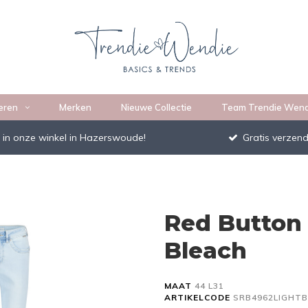
eren
Merken
Nieuwe Collectie
Team Trendie Wend
 in onze winkel in Hazerswoude!
Gratis verzend
Red Button 
Bleach
MAAT
44 L31
ARTIKELCODE
SRB4962LIGHT