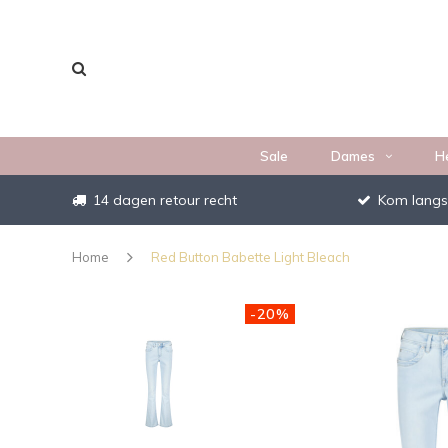
Sale
Dames
H
14 dagen retour recht
Kom langs
Home
Red Button Babette Light Bleach
-20%