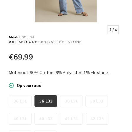
1
/ 4
MAAT
36 L33
ARTIKELCODE
SRB4758LIGHTSTONE
€69,99
Materiaal: 90% Cotton, 9% Polyester, 1% Elastane.
Op voorraad
36 L31
36 L33
38 L31
38 L33
40 L31
40 L33
42 L31
42 L33