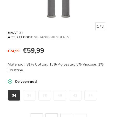
1
/ 3
MAAT
34
ARTIKELCODE
SRB4706GREYDENIM
€59,99
€74,99
Materiaal: 81% Cotton, 13% Polyester, 5% Viscose, 1%
Elastane.
Op voorraad
34
36
38
40
42
44