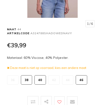
1
/ 6
MAAT
44
ARTIKELCODE
A324788SHADOWEDNAVY
€39,99
Materiaal: 60% Viscose, 40% Polyester.
Deze maat is niet op voorraad, kies een andere maat
36
38
40
42
44
46