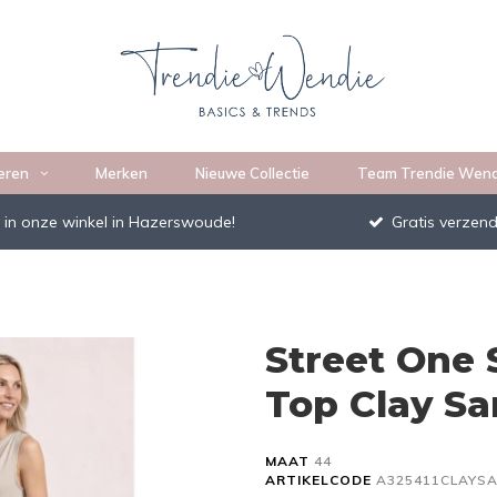
eren
Merken
Nieuwe Collectie
Team Trendie Wend
 in onze winkel in Hazerswoude!
Gratis verzend
Street One 
Top Clay S
MAAT
44
ARTIKELCODE
A325411CLAYS