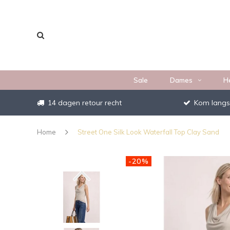
Sale
Dames
H
14 dagen retour recht
Kom langs
Home
Street One Silk Look Waterfall Top Clay Sand
-20%