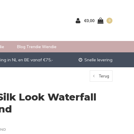
€0,00
0
ie
Blog Trendie Wendie
ing in NL en BE vanaf €75,-
Snelle levering
Terug
Silk Look Waterfall
and
AND