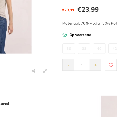
€23,99
€29,99
Materiaal: 70% Modal, 30% Pol
Op voorraad
36
38
40
42
-
+
Sand