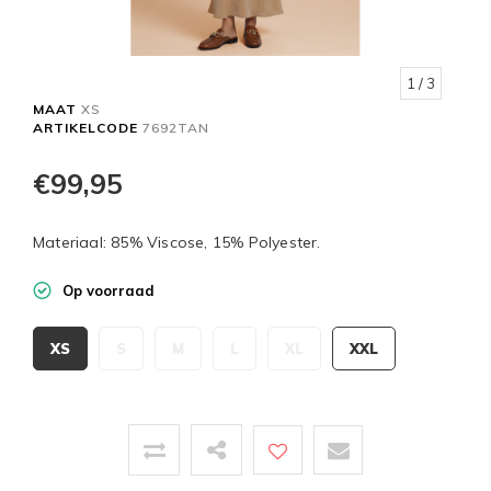
1
/ 3
MAAT
XS
ARTIKELCODE
7692TAN
€99,95
Materiaal: 85% Viscose, 15% Polyester.
Op voorraad
XS
S
M
L
XL
XXL