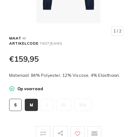
1
/ 2
MAAT
M
ARTIKELCODE
7637JEANS
€159,95
Materiaal: 84% Polyester, 12% Viscose, 4% Elasthaan.
Op voorraad
S
M
L
XL
XXL