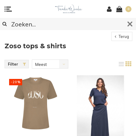
0
Terug
Zoso tops & shirts
Filter
Meest
bekeken
-20%