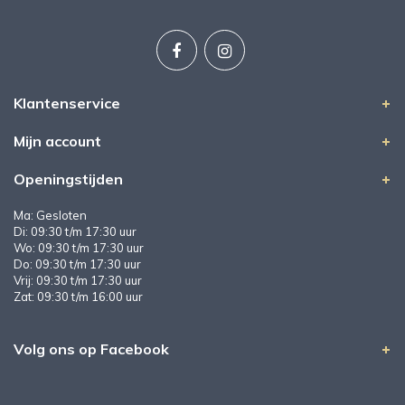
Klantenservice
Mijn account
Openingstijden
Ma: Gesloten
Di: 09:30 t/m 17:30 uur
Wo: 09:30 t/m 17:30 uur
Do: 09:30 t/m 17:30 uur
Vrij: 09:30 t/m 17:30 uur
Zat: 09:30 t/m 16:00 uur
Volg ons op Facebook