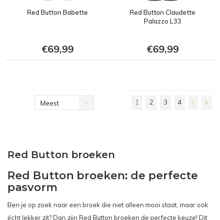
Red Button Babette
Red Button Claudette
Palazzo L33
€69,99
€69,99
1
2
3
4
Meest
bekeken
Red Button broeken
Red Button broeken: de perfecte
pasvorm
Ben je op zoek naar een broek die niet alleen mooi staat, maar ook
écht lekker zit? Dan zijn Red Button broeken de perfecte keuze! Dit