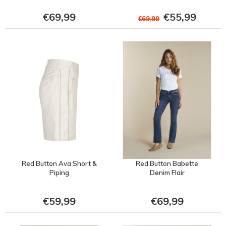
€69,99
€55,99
€69,99
Red Button Ava Short &
Red Button Babette
Piping
Denim Flair
€59,99
€69,99