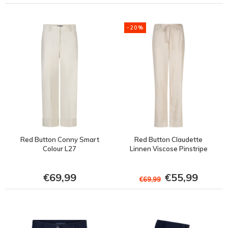
-20%
Red Button Conny Smart
Red Button Claudette
Colour L27
Linnen Viscose Pinstripe
L33
€69,99
€55,99
€69,99