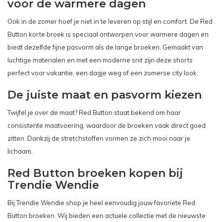
voor de warmere dagen
Ook in de zomer hoef je niet in te leveren op stijl en comfort. De Red
Button korte broek is speciaal ontworpen voor warmere dagen en
biedt dezelfde fijne pasvorm als de lange broeken. Gemaakt van
luchtige materialen en met een moderne snit zijn deze shorts
perfect voor vakantie, een dagje weg of een zomerse city look.
De juiste maat en pasvorm kiezen
Twijfel je over de maat? Red Button staat bekend om haar
consistente maatvoering, waardoor de broeken vaak direct goed
zitten. Dankzij de stretchstoffen vormen ze zich mooi naar je
lichaam.
Red Button broeken kopen bij
Trendie Wendie
Bij Trendie Wendie shop je heel eenvoudig jouw favoriete Red
Button broeken. Wij bieden een actuele collectie met de nieuwste