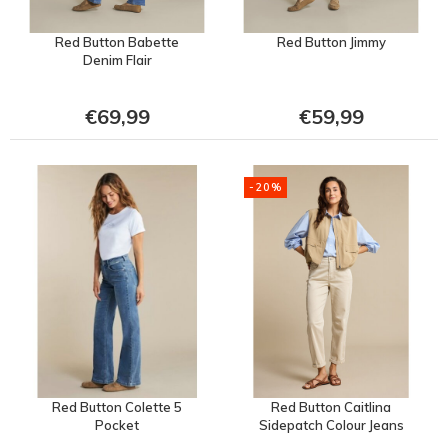
Red Button Babette
Red Button Jimmy
Denim Flair
€69,99
€59,99
-20%
Red Button Colette 5
Red Button Caitlina
Pocket
Sidepatch Colour Jeans