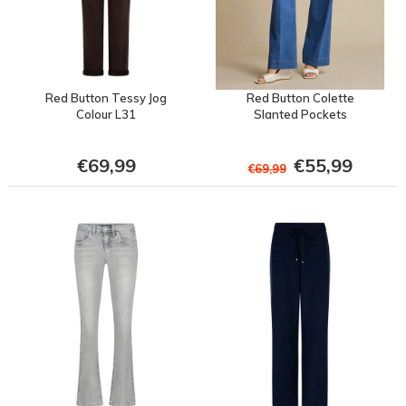
Red Button Tessy Jog
Red Button Colette
Colour L31
Slanted Pockets
€69,99
€55,99
€69,99