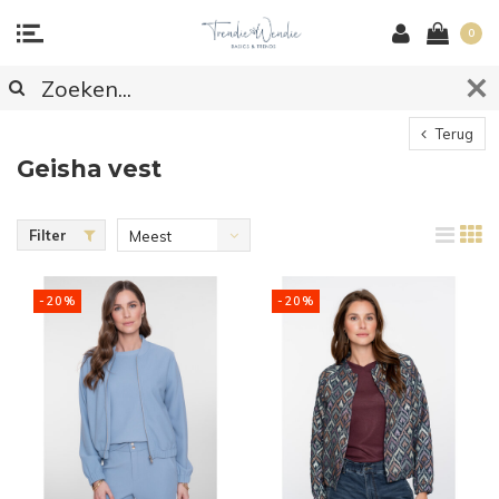
0
Terug
Geisha vest
Filter
Meest
bekeken
-20%
-20%