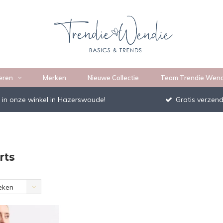
eren
Merken
Nieuwe Collectie
Team Trendie Wend
 in onze winkel in Hazerswoude!
Gratis verzend
rts
eken