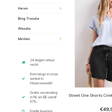
Heren
Blog Trendie
Wendie
Merken
14 dagen retour
recht
Kom langs in onze
winkel in
Hazerswoude!
Gratis verzending
Street One Shorts Crin
in NL en BE vanaf
€75,-
€49,
Snelle levering