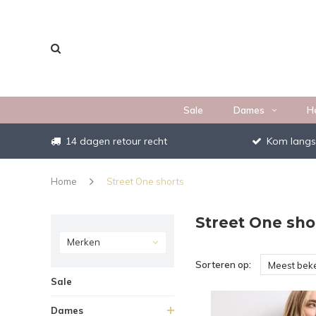
Sale
Dames
H
14 dagen retour recht
Kom langs
Home
Street One shorts
Street One sho
Merken
Sorteren op:
Meest bek
Sale
Dames