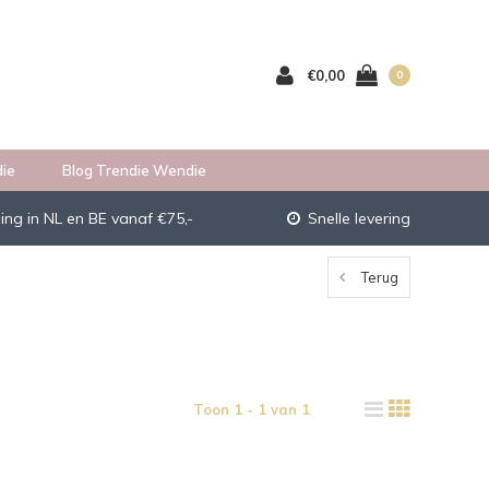
€0,00
0
ie
Blog Trendie Wendie
ing in NL en BE vanaf €75,-
Snelle levering
Terug
Toon 1 - 1 van 1