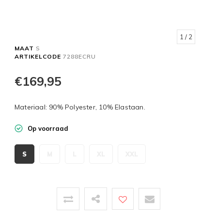
1
/ 2
MAAT
S
ARTIKELCODE
7288ECRU
€169,95
Materiaal: 90% Polyester, 10% Elastaan.
Op voorraad
S
M
L
XL
XXL