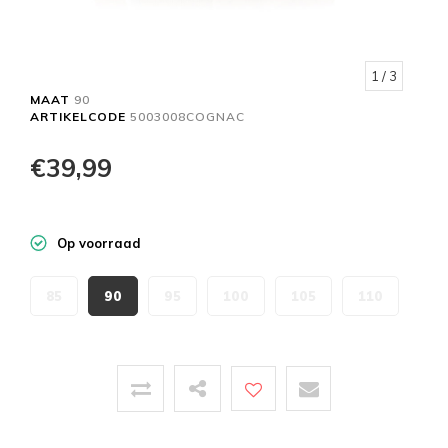
1
/ 3
MAAT
90
ARTIKELCODE
5003008COGNAC
€39,99
Op voorraad
85
90
95
100
105
110