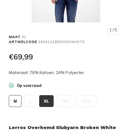
1
/ 5
MAAT
XL
ARTIKELCODE
2642121BROKENWHITE
€69,99
Materiaal: 76% Katoen, 24% Polyester.
Op voorraad
M
L
XL
XXL
XXXL
Lerros Overhemd Slubyarn Broken White