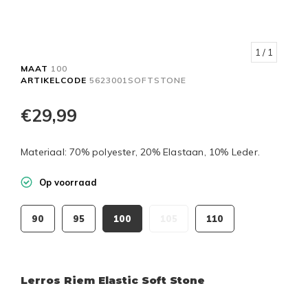
1
/ 1
MAAT
100
ARTIKELCODE
5623001SOFTSTONE
€29,99
Materiaal: 70% polyester, 20% Elastaan, 10% Leder.
Op voorraad
90
95
100
105
110
Lerros Riem Elastic Soft Stone