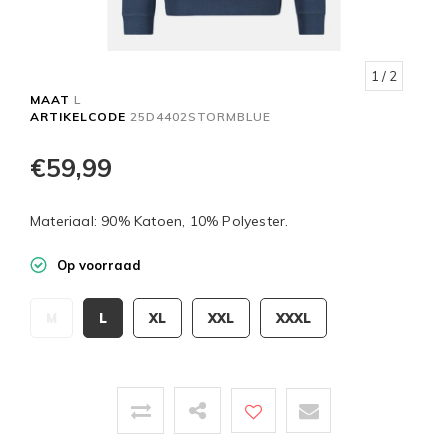
1
/ 2
MAAT
L
ARTIKELCODE
25D4402STORMBLUE
€59,99
Materiaal: 90% Katoen, 10% Polyester.
Op voorraad
M
L
XL
XXL
XXXL