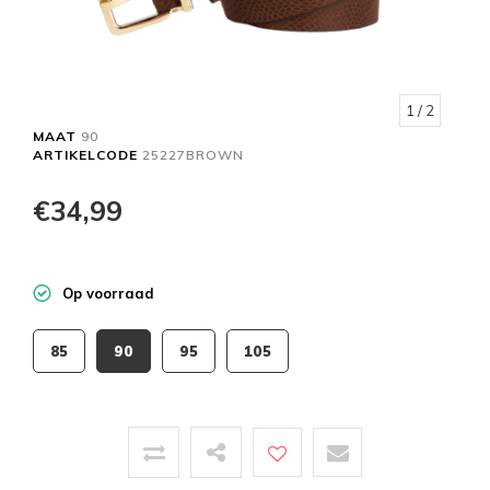
1
/ 2
MAAT
90
ARTIKELCODE
25227BROWN
€34,99
Op voorraad
85
90
95
105