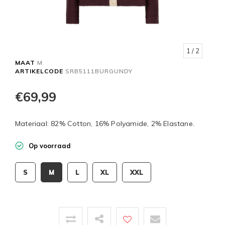
1
/ 2
MAAT
M
ARTIKELCODE
SRB5111BURGUNDY
€69,99
Materiaal: 82% Cotton, 16% Polyamide, 2% Elastane.
Op voorraad
S
M
L
XL
XXL