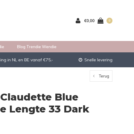
€0,00
0
ie
Blog Trendie Wendie
ing in NL en BE vanaf €75,-
Snelle levering
Terug
Claudette Blue
e Lengte 33 Dark