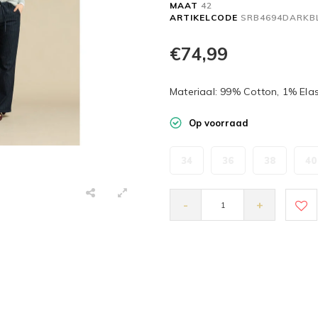
MAAT
42
ARTIKELCODE
SRB4694DARKB
€74,99
Materiaal: 99% Cotton, 1% Ela
Op voorraad
34
36
38
40
-
+