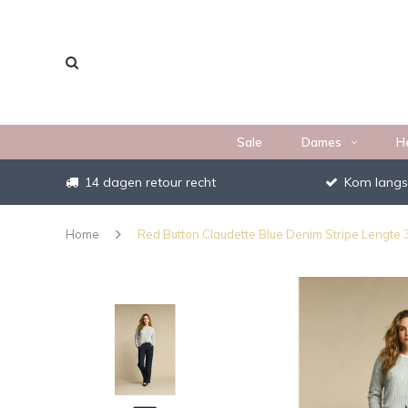
Sale
Dames
H
14 dagen retour recht
Kom langs
Home
Red Button Claudette Blue Denim Stripe Lengte 