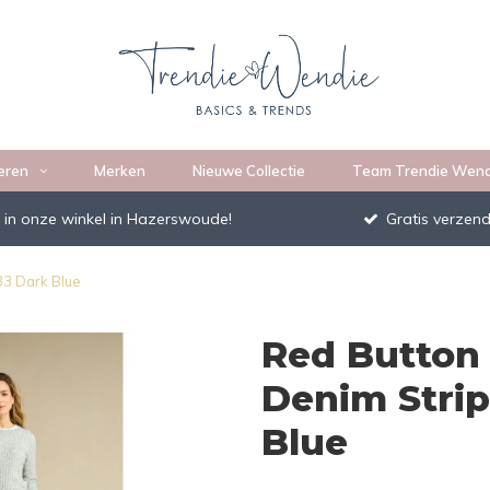
eren
Merken
Nieuwe Collectie
Team Trendie Wend
 in onze winkel in Hazerswoude!
Gratis verzend
33 Dark Blue
Red Button 
Denim Strip
Blue