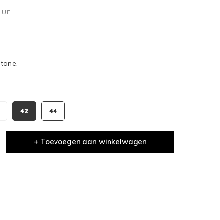
LUE
stane.
42
44
+ Toevoegen aan winkelwagen