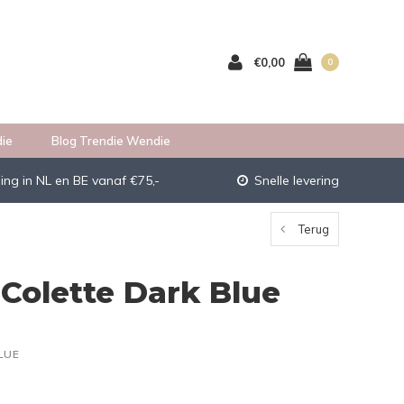
€0,00
0
ie
Blog Trendie Wendie
ing in NL en BE vanaf €75,-
Snelle levering
Terug
Colette Dark Blue
LUE