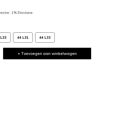
ester, 1% Elastane.
 L33
44 L31
44 L33
+ Toevoegen aan winkelwagen