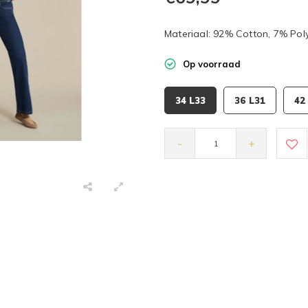
Materiaal: 92% Cotton, 7% Poly
Op voorraad
34 L33
36 L31
42
-
+