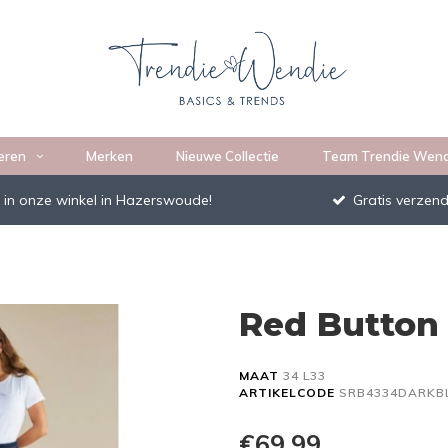
eren
Merken
Nieuwe Collectie
Team Trendie Wend
 in onze winkel in Hazerswoude!
Gratis verzend
Red Button 
MAAT
34 L33
ARTIKELCODE
SRB4334DARKB
€69,99