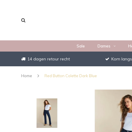
Sale
Dames
H
14 dagen retour recht
Kom langs
Home
Red Button Colette Dark Blue