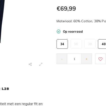
€69,99
Materiaal: 60% Cotton, 38% Po
Op voorraad
34
36
38
40
-
+
e L28
eit met een regular fit en