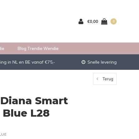
€0,00
0
ie
Blog Trendie Wendie
ing in NL en BE vanaf €75,-
Snelle levering
Terug
 Diana Smart
 Blue L28
LUE