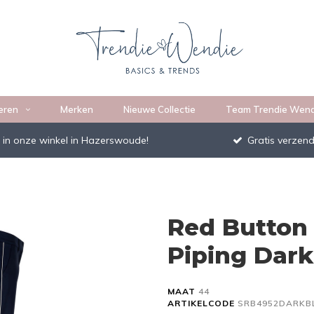
eren
Merken
Nieuwe Collectie
Team Trendie Wend
 in onze winkel in Hazerswoude!
Gratis verzend
Red Button
Piping Dark
MAAT
44
ARTIKELCODE
SRB4952DARKB