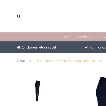
Sale
Dames
H
14 dagen retour recht
Kom langs
Home
Red Button Diana Smart Piping Dark Blue L28