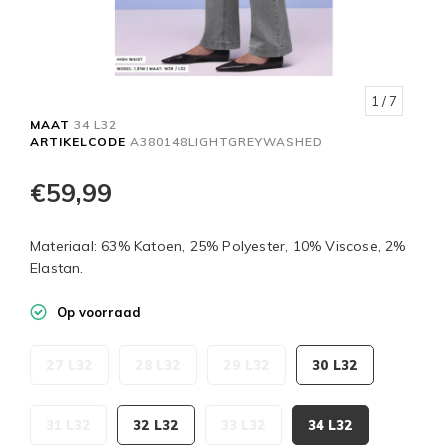
1
/ 7
MAAT
34 L32
ARTIKELCODE
A380148LIGHTGREYWASHED
€59,99
Materiaal: 63% Katoen, 25% Polyester, 10% Viscose, 2%
Elastan.
Op voorraad
27 L32
28 L32
29 L32
30 L32
31 L32
32 L32
33 L32
34 L32