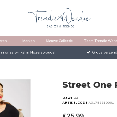
eren
Merken
Nieuwe Collectie
Team Trendie Wend
 in onze winkel in Hazerswoude!
Gratis verzend
Street One 
MAAT
44
ARTIKELCODE
A31758810001
€25,99