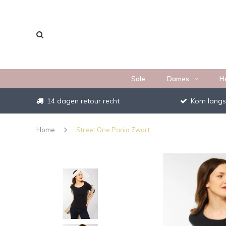
Sale
Dames
H
14 dagen retour recht
Kom langs
Home
Street One Pania Zwart