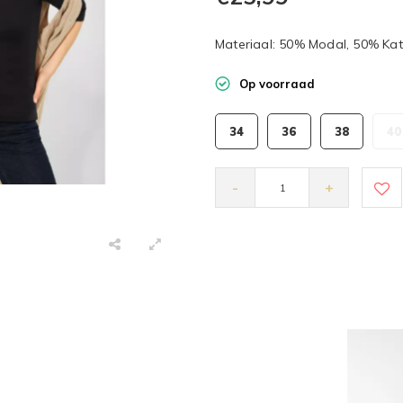
Materiaal: 50% Modal, 50% Kat
Op voorraad
34
36
38
40
-
+