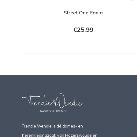
Street One Pania
€25,99
Trendie Wendie is dé dames- en
herenkledingzaak van Hazerswoude en