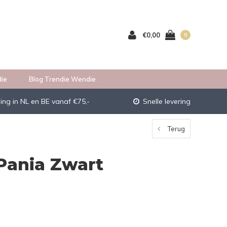
€0,00
0
ie
Blog Trendie Wendie
ing in NL en BE vanaf €75,-
Snelle levering
Terug
Pania Zwart