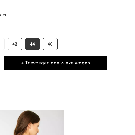
oen.
42
44
46
+ Toevoegen aan winkelwagen