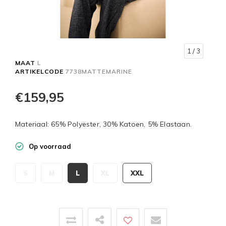
1
/ 3
MAAT
L
ARTIKELCODE
7738MATTEMARINE
€159,95
Materiaal: 65% Polyester, 30% Katoen, 5% Elastaan.
Op voorraad
S
M
L
XL
XXL