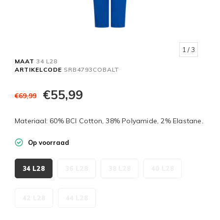
1
/ 3
MAAT
34 L28
ARTIKELCODE
SRB4793COBALT
€55,99
€69,99
Materiaal: 60% BCI Cotton, 38% Polyamide, 2% Elastane.
Op voorraad
34 L28
36 L28
38 L28
40 L28
42 L28
44 L28