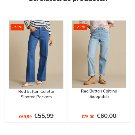
-20%
-20%
Red Button Caitlina
Red Button Colette
Sidepatch
Slanted Pockets
€55,99
€60,00
€69,99
€75,00